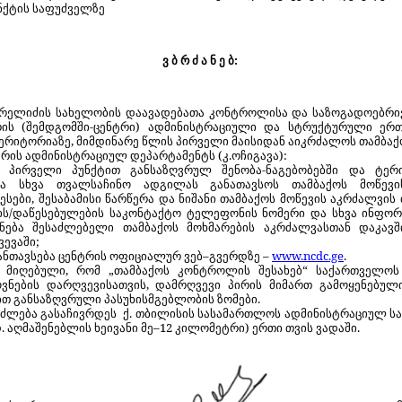
პუნქტის საფუძველზე
ვ ბ რ ძ ა ნ ე ბ:
ვარელიძის სახელობის დაავადებათა კონტროლისა და საზოგადოებრი
ის (შემდგომში-ცენტრი) ადმინისტრაციული და სტრუქტურული ერთ
ტერიტორიაზე, მიმდინარე წლის პირველი მაისიდან აიკრძალოს
თამბაქ
რის ადმინისტრაციულ დეპარტამენტს (კ.ოჩიგავა)
:
ის
პირველი პუნქტით განსაზღვრულ შენობა-ნაგებობებში და
ტერ
ა სხვა თვალსაჩინო ადგილას განათავსოს თამბაქოს მოწევი
სები, შესაბამისი წარწერა და ნიშანი თამბაქოს მოწევის აკრძალვის
ის/დაწესებულების საკონტაქტო ტელეფონის ნომერი და სხვა ინფო
ქნება შესაძლებელი თამბაქოს მოხმარების აკრძალვასთან დაკავშ
ვევაში;
ანთავსება
ცენტრის
ოფიციალურ
ვებ
–
გვერდზე
–
www.ncdc.ge
.
ს მიღებული, რომ
„
თამბაქოს კონტროლის შესახებ
“
საქართველოს
ვნების დარღვევისათვის, დამრღვევი პირის მიმართ გამოყენებულ
 განსაზღვრული პასუხისმგებლობის ზომები.
იძლება
გასაჩივრდეს
ქ
.
თბილისის
სასამართლოს
ადმინისტრაციულ
ს
დ
.
აღმაშენებლის
ხეივანი
მე
–12
კილომეტრი
)
ერთი
თვის
ვადაში
.